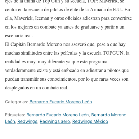
ejes de la trama de Top Gun y su secuela, TOP: Maverick, se
centra en la escuela de pilotos de élite de la Armada de E.U.. En
ella, Maverick, Iceman y otros oficiales adiestran para convertirse
en los mejores en combate ya antes de graduarse y partir a un
escenario real.
El Capitán Bernardo Moreno nos aseveró que, pese a que hay
muchas similitudes entre las películas y la escuela TOPGUN, la
realidad es muy, muy diferente ya que este programa
verdaderamente existe y está enfocado en adiestrar a pilotos que
puedan transmitir sus conocimientos, por lo que raras veces son
desplegados en un combate real.
Categorías:
Bernardo Eucario Moreno León
Etiquetas:
Bernardo Eucario Moreno León
,
Bernardo Moreno
León
,
Redwings
,
Redwings aero
,
Redwings México