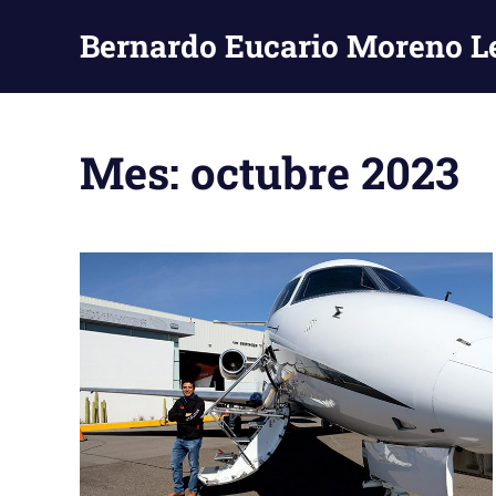
Saltar
Bernardo Eucario Moreno L
al
contenido
Blog
líder
en
Mes:
octubre 2023
periodismo
aeronáutico,
aviación
y
aeronaves.